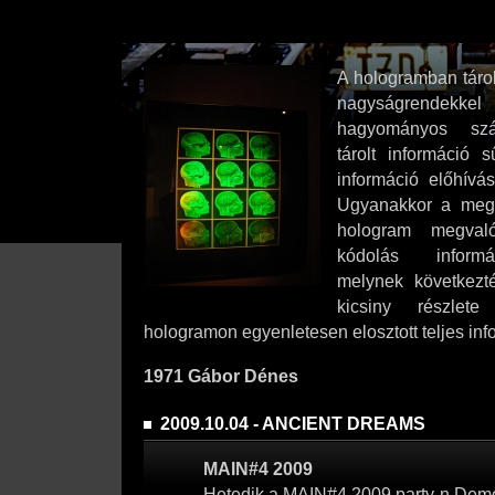
A hologramban táro
nagyságrendek
hagyományos szá
tárolt információ 
információ előhívá
Ugyanakkor a megf
hologram megvaló
kódolás informác
melynek következ
kicsiny részlet
hologramon egyenletesen elosztott teljes inf
1971 Gábor Dénes
2009.10.04 - ANCIENT DREAMS
MAIN#4 2009
Hetedik a MAIN#4 2009 party-n Demo